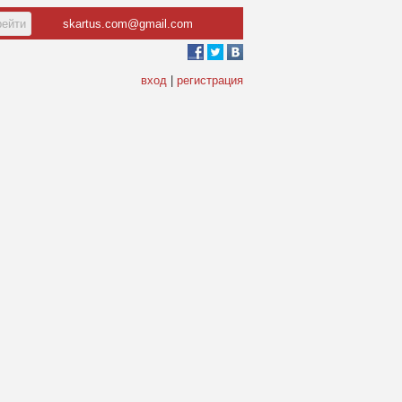
skartus.com@gmail.com
вход
|
регистрация