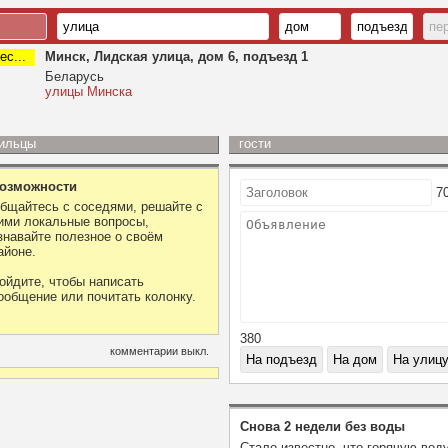
ес...
Минск, Лидская улица, дом 6, подъезд 1
Беларусь
улицы Минска
ильцы
гости
озможности
7
бщайтесь с соседями, решайте с
ими локальные вопросы,
знавайте полезное о своём
айоне.
ойдите, чтобы написать
ообщение или почитать колонку.
380
комментарии выкл.
Снова 2 недели без воды
Стало известно, что горячую вод