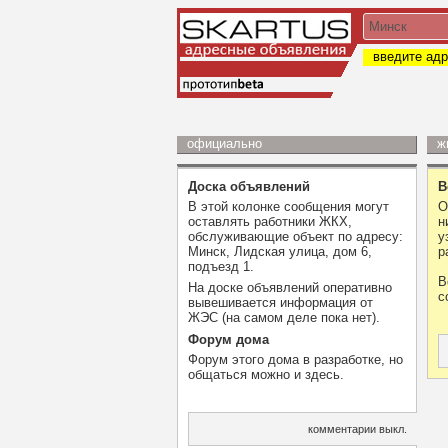
введите адр
официально
ж
Доска объявлений
В
В этой колонке сообщения могут
О
оставлять работники ЖКХ,
н
обслуживающие объект по адресу:
у
Минск, Лидская улица, дом 6,
р
подъезд 1.
В
На доске объявлений оперативно
с
вывешивается информация от
ЖЭС (на самом деле пока нет).
Форум дома
Форум этого дома в разработке, но
общаться можно и здесь.
комментарии выкл.