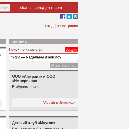
skartus.com@gmail.com
вход
|
регистрация
реклама
Поиск по каталогу:
Акции
0
Мы открылись
ООО «Аймрайт» и ООО
«Империкон»
В чёрном списке.
Аймрайт и Империкон
Детский клуб «Маугли»
у