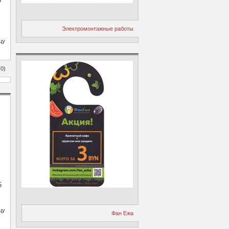
Электромонтажные работы
цу
0)
5
цу
Фан Ежа