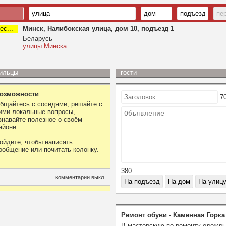
ес...
Минск, Налибокская улица, дом 10, подъезд 1
Беларусь
улицы Минска
ильцы
гости
озможности
7
бщайтесь с соседями, решайте с
ими локальные вопросы,
знавайте полезное о своём
айоне.
ойдите, чтобы написать
ообщение или почитать колонку.
380
комментарии выкл.
Ремонт обуви - Каменная Горка
В мастерскую по ремонту одежд