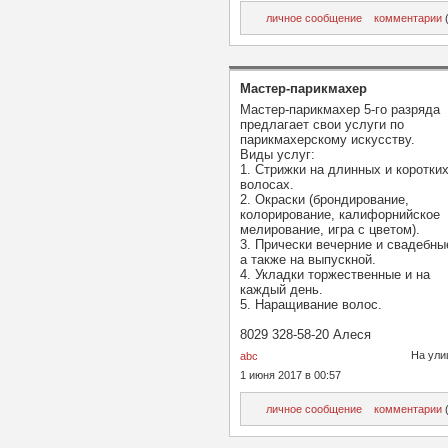
личное сообщение
комментарии
(
Мастер-парикмахер
Мастер-парикмахер 5-го разряда
предлагает свои услуги по
парикмахерскому искусству.
Виды услуг:
1. Стрижки на длинных и коротки
волосах.
2. Окраски (брондирование,
колорирование, калифорнийское
мелирование, игра с цветом).
3. Прически вечерние и свадебны
а также на выпускной.
4. Укладки торжественные и на
каждый день.
5. Наращивание волос.
8029 328-58-20 Алеся
На ули
abc
1 июня 2017 в 00:57
личное сообщение
комментарии
(