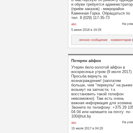
и обуви требуется администратор
(приём заказов) - микрорайон
Каменная Горка. Обращаться по
тел. 8 (029) 117-35-73
На ули
abc
5 июня 2018 в 19:29
личное сообщение
комментарии
(
Потерян айфон
Утерян бело-золотой айфон в
воскресенье утром (9 июля 2017).
Просьба вернуть за
вознаграждение! (заплатим
больше, чем "перекупы" на рынке
возьмут на запчасти, т.к.
восстановить такой телефон
невозможно). Там есть очень
важная информация для хозяина.
Звоните по телефону: +375 29 10
04 04 или напишите на почту: nv-
100@tut.by
На ули
abc
15 июля 2017 в 04:20