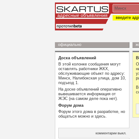
введите адр
официально
ж
Доска объявлений
В
В этой колонке сообщения могут
О
оставлять работники ЖКХ,
н
обслуживающие объект по адресу:
у
Минск, Налибокская улица, дом 10,
р
подъезд 1.
В
На доске объявлений оперативно
с
вывешивается информация от
ЖЭС (на самом деле пока нет).
Форум дома
Форум этого дома в разработке, но
общаться можно и здесь.
комментарии выкл.