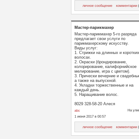
личное сообщение
комментарии
(
Мастер-парикмахер
Мастер-парикмахер 5-го разряда
предлагает свои услуги по
парикмахерскому искусству.
Виды услуг:
1. Стрижки на длинных и коротки
волосах.
2. Окраски (брондирование,
колорирование, калифорнийское
мелирование, игра с цветом).
3. Прически вечерние и свадебны
а также на выпускной.
4. Укладки торжественные и на
каждый день.
5. Наращивание волос.
8029 328-58-20 Алеся
На ули
abc
1 июня 2017 в 00:57
личное сообщение
комментарии
(