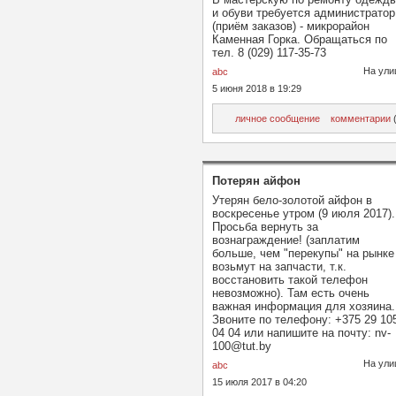
и обуви требуется администратор
(приём заказов) - микрорайон
Каменная Горка. Обращаться по
тел. 8 (029) 117-35-73
На ули
abc
5 июня 2018 в 19:29
личное сообщение
комментарии
(
Потерян айфон
Утерян бело-золотой айфон в
воскресенье утром (9 июля 2017).
Просьба вернуть за
вознаграждение! (заплатим
больше, чем "перекупы" на рынке
возьмут на запчасти, т.к.
восстановить такой телефон
невозможно). Там есть очень
важная информация для хозяина.
Звоните по телефону: +375 29 10
04 04 или напишите на почту: nv-
100@tut.by
На ули
abc
15 июля 2017 в 04:20