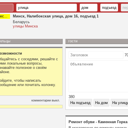
ес...
Минск, Налибокская улица, дом 16, подъезд 1
Беларусь
улицы Минска
ильцы
гости
озможности
7
бщайтесь с соседями, решайте с
ими локальные вопросы,
знавайте полезное о своём
айоне.
ойдите, чтобы написать
ообщение или почитать колонку.
380
комментарии выкл.
Ремонт обуви - Каменная Горка
В мастерскую по ремонту одежд