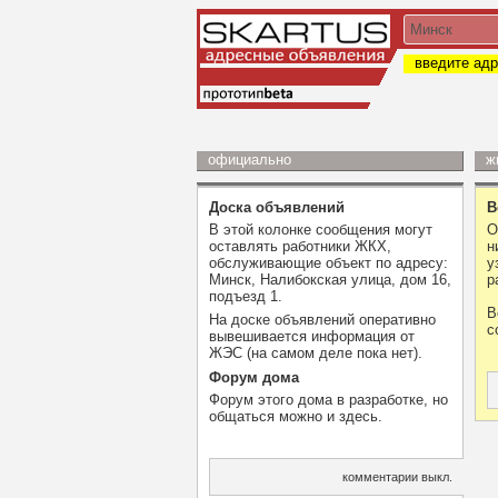
введите адр
официально
ж
Доска объявлений
В
В этой колонке сообщения могут
О
оставлять работники ЖКХ,
н
обслуживающие объект по адресу:
у
Минск, Налибокская улица, дом 16,
р
подъезд 1.
В
На доске объявлений оперативно
с
вывешивается информация от
ЖЭС (на самом деле пока нет).
Форум дома
Форум этого дома в разработке, но
общаться можно и здесь.
комментарии выкл.