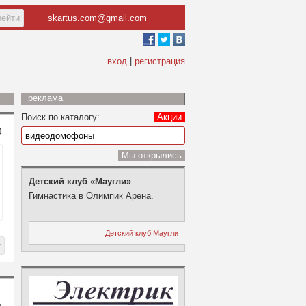
skartus.com@gmail.com
вход
|
регистрация
реклама
Поиск по каталогу:
Акции
0
Мы открылись
Детский клуб «Маугли»
Гимнастика в Олимпик Арена.
Детский клуб Маугли
ы