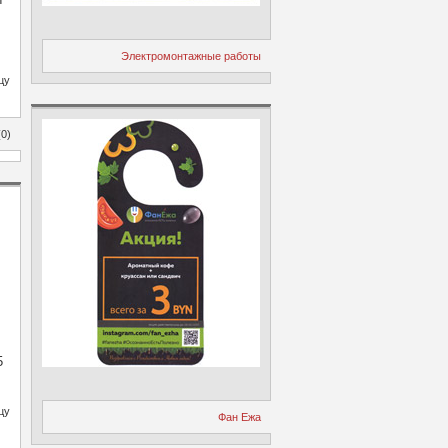
Электромонтажные работы
цу
0)
5
цу
Фан Ежа